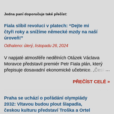
Jedna paní doporučuje také přečíst:
Fiala slíbil revoluci v platech: “Dejte mi
čtyři roky a snížíme německé mzdy na naší
úroveň!”
Odhaleno:
úterý, listopadu 26, 2024
V napjaté atmosféře nedělních Otázek Václava
Moravce představil premiér Petr Fiala plán, který
přepisuje dosavadní ekonomické učebnice. „Česká
republika si zaslouží německé platy,“ zahájil svůj
PŘEČÍST CELÉ »
monolog s takovým zápalem, že se moderátor
zmohl jen na kývání hlavou. Jak zlomit Německo
aneb Záškodníkem s kravatou Fiala v televizním
Praha se uchází o pořádání olympiády
studiu podrobně vysvětlil, jak hodlá přivést české
2032: Vltavou budou plout šlapadla,
občany k dlouho slibovanému finančnímu ráji. „Je to
českou kulturu představí Troška a Ortel
vlastně jednoduché: abychom jich dosáhli, není