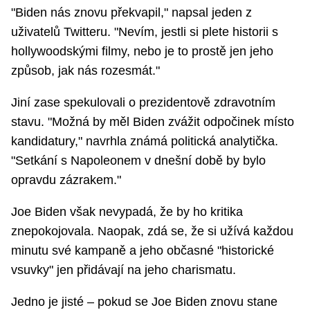
"Biden nás znovu překvapil," napsal jeden z
uživatelů Twitteru. "Nevím, jestli si plete historii s
hollywoodskými filmy, nebo je to prostě jen jeho
způsob, jak nás rozesmát."
Jiní zase spekulovali o prezidentově zdravotním
stavu. "Možná by měl Biden zvážit odpočinek místo
kandidatury," navrhla známá politická analytička.
"Setkání s Napoleonem v dnešní době by bylo
opravdu zázrakem."
Joe Biden však nevypadá, že by ho kritika
znepokojovala. Naopak, zdá se, že si užívá každou
minutu své kampaně a jeho občasné "historické
vsuvky" jen přidávají na jeho charismatu.
Jedno je jisté – pokud se Joe Biden znovu stane