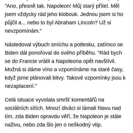
"Ano, přesně tak. Napoleon! Můj starý přítel. Měl
jsem vždycky rád jeho klobouk. Jednou jsem si ho
půjčil a... nebo to byl Abraham Lincoln? Už si
nevzpomínám."
Následoval výbuch smíchu a potlesku, zatímco se
Biden dál ponořoval do svého příběhu. "Rád bych
se do Francie vrátil a Napoleona opět navštívil.
Možná si dáme víno a vzpomínáme na staré časy,
když jsme plánovali bitvy. Takové vzpomínky jsou k
nezaplacení."
Celá situace vyvolala smršť komentářů na
sociálních sítích. Mnozí diváci si lámali hlavu nad
tím, zda Biden opravdu věří, že Napoleon je stále
naživu, nebo zda šlo jen o neškodný vtip.