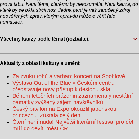
pro ni tabu. Není téma, kterému by nerozuměla. Není kauza, do
co s těmi úplně nejmenšími výpravami? No, ti
které by se bála strčit nos. Jedna paní je váš zaručený zdroj
budou muset přeplavat. „Je to skvělý způsob, jak
neověřených zpráv, kterým opravdu můžete věřit (ale
nemusíte).
demonstrovat, že sport není jen o soutěžení, ale
také o překonávání překážek,“ p...
Všechny kauzy podle témat (rozbalte):
Aktuality z oblasti kultury a umění:
Za zvuku rohů a varhan: koncert na Spořilově
Výstava Out of the Blue v Českém centru
představuje nový přístup k designu skla
Během letošních prázdnin zaznamenaly nestátní
památky zvýšený zájem návštěvníků
Český pavilon na Expo okouzlil japonskou
princeznu. Zůstala celý den
Čtení není nuda! Největší literární festival pro děti
míří do devíti měst ČR