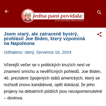
Přeskočit na hlavní obsah
Jsem starý, ale zatraceně bystrý,
prohlásil Joe Biden, který vzpomíná
na Napoleona
Odhaleno:
úterý, července 16, 2024
Včerejší večer se v politických kruzích nesl ve
znamení smíchu a nevěřícných pohledů. Joe Biden,
46. prezident Spojených států amerických, který se
rozhodl znovu kandidovat, opět dokázal, že jeho
projevy na debatních pódiích jsou nezapomenutelné
– doslova.