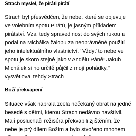
Strach myslel, že piráti pirátí
Strach byl přesvědčen, že nebe, které se objevuje
ve volebním spotu Pirátů, je jasným příkladem
pirátství. Vzal tedy spravedlnost do svých rukou a
podal na Michálka žalobu za neoprávněné použití
jeho intelektuálního vlastnictví. "Vždyť to nebe ve
spotu je skoro stejné jako v Andělu Páně! Jakub
Michálek si ho určitě půjčil z mojí pohádky,"
vysvětloval tehdy Strach.
Boží překvapení
Situace však nabrala zcela nečekaný obrat na jedné
besedě s dětmi, kterou Strach nedávno navštívil.
Malí posluchači režiséra překvapili zjištěním, že
nebe je prý dílem Božím a bylo stvořeno mnohem