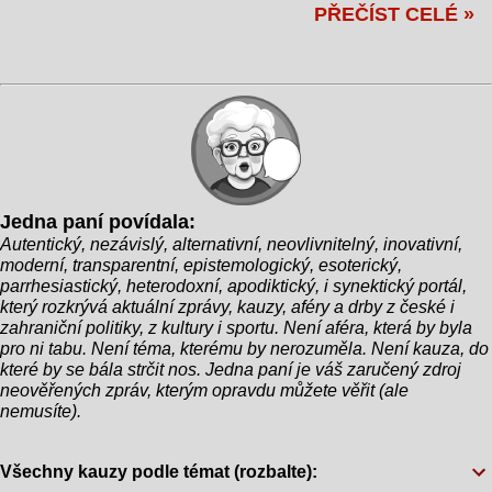
PŘEČÍST CELÉ »
projevy na debatních pódiích jsou nezapomenutelné
budou plout na lodích, menší státy, které mají méně
– doslova. Během horké politické debaty v rámci
než tři účastníky, dostanou k dispozici šlapadla. A
své kampaně Biden nečekaně vyhrkl: "Jsem starý,
co s těmi úplně nejmenšími výpravami? No, ti
ale zatraceně bystrý!" Publikum ocenilo tuto
budou muset přeplavat. „Je to skvělý způsob, jak
poznámku bouřlivým potleskem a smíchem, což
demonstrovat, že sport není jen o soutěžení, ale
však bylo jen začátkem celé komické situace.
také o překonávání překážek,“ p...
Moderátor se rozhodl pokračovat v rozhovoru a
položil prezidentovi otázku o jeho věku. Biden se
Jedna paní povídala:
zarazil a s úsměvem prohlásil: "Na svůj věk si
Autentický, nezávislý, alternativní, neovlivnitelný, inovativní,
nepamatuji. Ale vím, že jsem byl ještě mlád, když
moderní, transparentní, epistemologický, esoterický,
jsem se setkal s mým dobrým přítelem,
parrhesiastický, heterodoxní, apodiktický, i synektický portál,
Napoleonem z Francie. Skvělý chlapík, měli jsme
který rozkrývá aktuální zprávy, kauzy, aféry a drby z české i
zahraniční politiky, z kultury i sportu. Není aféra, která by byla
spoustu dobrodružství!" Při této zmínce publikum i
pro ni tabu. Není téma, kterému by nerozuměla. Není kauza, do
ostatní kandidáti zůstali v šoku. "Myslíte Napoleona
které by se bála strčit nos. Jedna paní je váš zaručený zdroj
Bonaparteho?" zeptal se zmateně jeden z
neověřených zpráv, kterým opravdu můžete věřit (ale
nemusíte).
oponentů. Biden sebejistě přikývl: "Ano, přesně tak.
Napoleon! Můj...
Všechny kauzy podle témat (rozbalte):