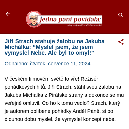
Přeskočit na hlavní obsah
Jiří Strach stahuje žalobu na Jakuba
Michálka: “Myslel jsem, že jsem
vymyslel Nebe. Ale byl to omyl!”
Odhaleno:
čtvrtek, července 11, 2024
V českém filmovém světě to vře! Režisér
pohádkových hitů, Jiří Strach, stáhl svou žalobu na
Jakuba Michálka z Pirátské strany a dokonce se mu
veřejně omluvil. Co ho k tomu vedlo? Strach, který
je autorem oblíbené pohádky Anděl Páně, si po
dlouhou dobu myslel, že vymyslel koncept nebe.