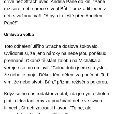
dříve než Strach uvedl Anděla Páně do kin. "Pane
režisére, nebe přece stvořil Bůh," prozradil jeden z
dětí s vážnou tváří. "A bylo to ještě před Andělem
Páně!"
Omluva a volba
Toto odhalení Jiřího Stracha doslova šokovalo.
Uvědomil si, že jeho nároky na nebe jsou poněkud
přehnané. Okamžitě stáhl žalobu na Michálka a
veřejně se mu omluvil. "Celou dobu jsem si myslel,
že nebe je moje. Děkuji těm dětem za poučení. Teď
vím, že nebe stvořil Bůh," přiznal režisér s pokorou.
Když se ho náš redaktor zeptal, zda je nyní ochoten
platit církvi tantiémy za používání nebe ve svých
filmech, Strach zakroutil hlavou: "To ne, ale