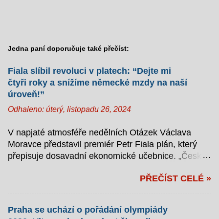
Jedna paní doporučuje také přečíst:
Fiala slíbil revoluci v platech: “Dejte mi
čtyři roky a snížíme německé mzdy na naší
úroveň!”
Odhaleno:
úterý, listopadu 26, 2024
V napjaté atmosféře nedělních Otázek Václava
Moravce představil premiér Petr Fiala plán, který
přepisuje dosavadní ekonomické učebnice. „Česká
republika si zaslouží německé platy,“ zahájil svůj
PŘEČÍST CELÉ »
monolog s takovým zápalem, že se moderátor
zmohl jen na kývání hlavou. Jak zlomit Německo
aneb Záškodníkem s kravatou Fiala v televizním
Praha se uchází o pořádání olympiády
studiu podrobně vysvětlil, jak hodlá přivést české