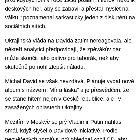
deskových her, aby se zabavil a přestal myslet na
válku," poznamenal sarkasticky jeden z diskutérů na
sociálních sítích.
Ukrajinská vláda na Davida zatím nereagovala, ale
někteří analytici předpovídají, že zpěvákův dar
může skončit jako palivo pro táborák, než aby
skutečně pomohl zlepšit náladu.
Michal David se však nevzdává. Plánuje vydat nové
album s názvem "Mír a láska" a je přesvědčen, že
se stane hitem nejen v České republice, ale i v
zasažených oblastech Ukrajiny.
Mezitím v Moskvě se prý Vladimir Putin nahlas
smál, když slyšel o Davidově iniciativě. Podle
neověřených zdrojů si prý objednal kopii CD, aby