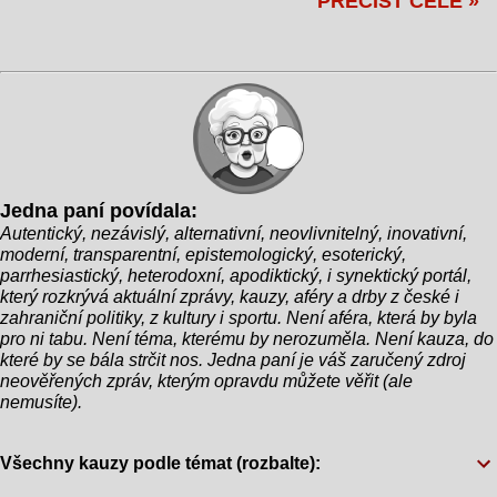
PŘEČÍST CELÉ »
projevy na debatních pódiích jsou nezapomenutelné
budou plout na lodích, menší státy, které mají méně
– doslova. Během horké politické debaty v rámci
než tři účastníky, dostanou k dispozici šlapadla. A
své kampaně Biden nečekaně vyhrkl: "Jsem starý,
co s těmi úplně nejmenšími výpravami? No, ti
ale zatraceně bystrý!" Publikum ocenilo tuto
budou muset přeplavat. „Je to skvělý způsob, jak
poznámku bouřlivým potleskem a smíchem, což
demonstrovat, že sport není jen o soutěžení, ale
však bylo jen začátkem celé komické situace.
také o překonávání překážek,“ p...
Moderátor se rozhodl pokračovat v rozhovoru a
položil prezidentovi otázku o jeho věku. Biden se
Jedna paní povídala:
zarazil a s úsměvem prohlásil: "Na svůj věk si
Autentický, nezávislý, alternativní, neovlivnitelný, inovativní,
nepamatuji. Ale vím, že jsem byl ještě mlád, když
moderní, transparentní, epistemologický, esoterický,
jsem se setkal s mým dobrým přítelem,
parrhesiastický, heterodoxní, apodiktický, i synektický portál,
Napoleonem z Francie. Skvělý chlapík, měli jsme
který rozkrývá aktuální zprávy, kauzy, aféry a drby z české i
zahraniční politiky, z kultury i sportu. Není aféra, která by byla
spoustu dobrodružství!" Při této zmínce publikum i
pro ni tabu. Není téma, kterému by nerozuměla. Není kauza, do
ostatní kandidáti zůstali v šoku. "Myslíte Napoleona
které by se bála strčit nos. Jedna paní je váš zaručený zdroj
Bonaparteho?" zeptal se zmateně jeden z
neověřených zpráv, kterým opravdu můžete věřit (ale
nemusíte).
oponentů. Biden sebejistě přikývl: "Ano, přesně tak.
Napoleon! Můj...
Všechny kauzy podle témat (rozbalte):