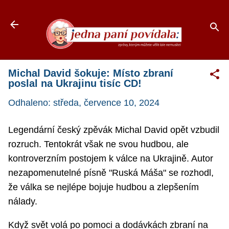
Přeskočit na hlavní obsah
Michal David šokuje: Místo zbraní
poslal na Ukrajinu tisíc CD!
Odhaleno:
středa, července 10, 2024
Legendární český zpěvák Michal David opět vzbudil
rozruch. Tentokrát však ne svou hudbou, ale
kontroverzním postojem k válce na Ukrajině. Autor
nezapomenutelné písně "Ruská Máša" se rozhodl,
že válka se nejlépe bojuje hudbou a zlepšením
nálady.
Když svět volá po pomoci a dodávkách zbraní na