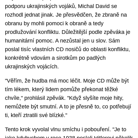
podporu ukrajinských vojáků, Michal David se
rozhodl jednat jinak. Je přesvědčen, že zbraně na
obranu by mohli pomoci k obraně a tedy
prodlužování konfliktu. Důležitější podle zpěváka je
humanitární pomoc. A nezůstal jen u slov. Sám
poslal tisíc vlastních CD nosičů do oblasti konfliktu,
konkrétně vdovám a sirotkům po padlých
ukrajinských vojácích.
"Věřím, že hudba má moc léčit. Moje CD může být
tím lékem, který lidem pomůže překonat těžké
chvíle," prohlásil zpěvák. "Když slyšíte moje hity,
nemůžete být smutní. A to je přesně to, co potřebují
ti, kteří ztratili své blízké."
Tento krok vyvolal vlnu smíchu i pobouření. "Je to
jako kdybychom v roce 1938 poslali Hitlerovi několik