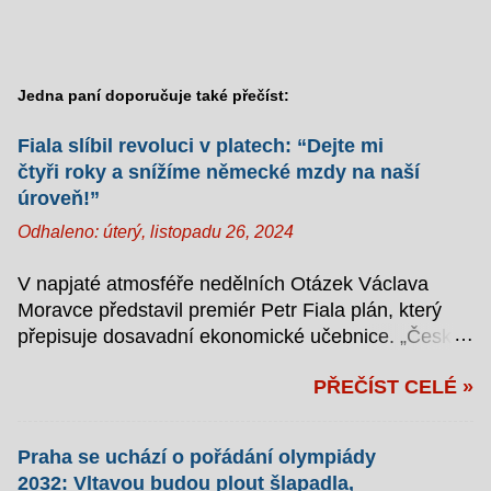
Jedna paní doporučuje také přečíst:
Fiala slíbil revoluci v platech: “Dejte mi
čtyři roky a snížíme německé mzdy na naší
úroveň!”
Odhaleno:
úterý, listopadu 26, 2024
V napjaté atmosféře nedělních Otázek Václava
Moravce představil premiér Petr Fiala plán, který
přepisuje dosavadní ekonomické učebnice. „Česká
republika si zaslouží německé platy,“ zahájil svůj
PŘEČÍST CELÉ »
monolog s takovým zápalem, že se moderátor
zmohl jen na kývání hlavou. Jak zlomit Německo
aneb Záškodníkem s kravatou Fiala v televizním
Praha se uchází o pořádání olympiády
studiu podrobně vysvětlil, jak hodlá přivést české
2032: Vltavou budou plout šlapadla,