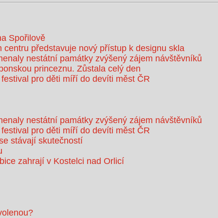
na Spořilově
 centru představuje nový přístup k designu skla
enaly nestátní památky zvýšený zájem návštěvníků
aponskou princeznu. Zůstala celý den
 festival pro děti míří do devíti měst ČR
enaly nestátní památky zvýšený zájem návštěvníků
 festival pro děti míří do devíti měst ČR
e stávají skutečností
u
ice zahrají v Kostelci nad Orlicí
ovolenou?