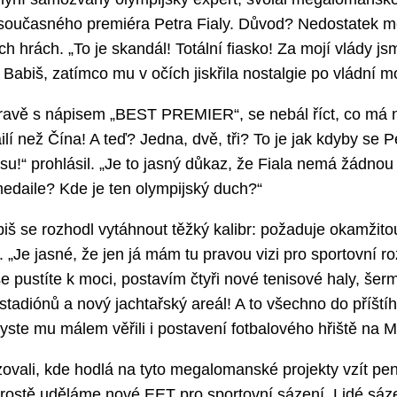
o současného premiéra Petra Fialy. Důvod? Nedostatek m
h hrách. „To je skandál! Totální fiasko! Za mojí vlády js
 Babiš, zatímco mu v očích jiskřila nostalgie po vládní m
ravě s nápisem „BEST PREMIER“, se nebál říct, co má n
 než Čína! A teď? Jedna, dvě, tři? To je jak kdyby se P
u!“ prohlásil. „Je to jasný důkaz, že Fiala nemá žádnou 
edaile? Kde je ten olympijský duch?“
š se rozhodl vytáhnout těžký kalibr: požaduje okamžito
 „Je jasné, že jen já mám tu pravou vizi pro sportovní ro
pustíte k moci, postavím čtyři nové tenisové haly, šer
h stadiónů a nový jachtařský areál! A to všechno do příští
yste mu málem věřili i postavení fotbalového hřiště na M
zovali, kde hodlá na tyto megalomanské projekty vzít pen
rostě uděláme nové EET pro sportovní sázení. Lidé sázej