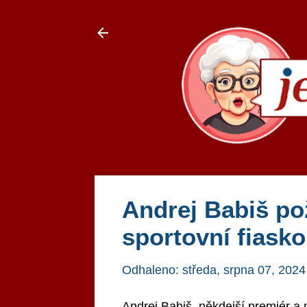
Andrej Babiš po
sportovní fiask
Odhaleno:
středa, srpna 07, 2024
Andrej Babiš, někdejší premiér a