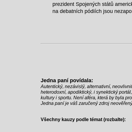
prezident Spojených států americk
na debatních pódiích jsou nezapo
kampaně Biden nečekaně vyhrkl: "
bouřlivým potleskem a smíchem, c
pokračovat v rozhovoru a položil 
"Na svůj věk si nepamatuji. Ale v
Napoleonem z Francie. Skvělý chla
ostatní kandidáti zůstali v šoku.
Biden sebejistě přikývl: "Ano, pře
Jedna paní povídala:
Autentický, nezávislý, alternativní, neovlivn
heterodoxní, apodiktický, i synektický portál,
kultury i sportu. Není aféra, která by byla p
Jedna paní je váš zaručený zdroj neověřený
Všechny kauzy podle témat (rozbalte):