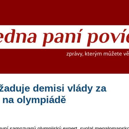
Přeskočit na hlavní obsah
žaduje demisi vlády za
o na olympiádě
 nyní samozvaný olympijský expert, svolal megalomansk