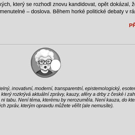
ých, který se rozhodl znovu kandidovat, opět dokázal, ž
menutelné – doslova. Během horké politické debaty v r
Jsem starý, ale zatraceně bystrý!" Publikum ocenilo tu
P
ož však bylo jen začátkem celé komické situace. Moder
prezidentovi otázku o jeho věku. Biden se zarazil a s ús
ím, že jsem byl ještě mlád, když jsem se setkal s mým do
pík, měli jsme spoustu dobrodružství!" Při této zmínce 
 "Myslíte Napoleona Bonaparteho?" zeptal se zmateně jed
sně tak. Napoleon! Můj...
itelný, inovativní, moderní, transparentní, epistemologický, esoter
 který rozkrývá aktuální zprávy, kauzy, aféry a drby z české i zahr
ro ni tabu. Není téma, kterému by nerozuměla. Není kauza, do kter
ch zpráv, kterým opravdu můžete věřit (ale nemusíte).