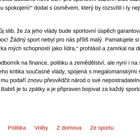
ou spokojení!“ dodal s úsměvem, který by rozsvítil i ty ne
 slib, že za jeho vlády bude sportovní úspěch garanto
moc! Žádný sport nebyl pro nás příliš malý. Pamatujete s
ka mých schopností jako lídra,“ prohlásil a zamrkal na d
dborník na finance, politiku a zemědělství, ale nyní i na
Jeho kritika současné vlády, spojená s megalomanskými sl
e mu podaří znovu přesvědčit národ o své nepostradateln
j Babiš je tu zpátky a je připraven bojovat za každý spor
Politika
Volby
Z domova
Ze sportu