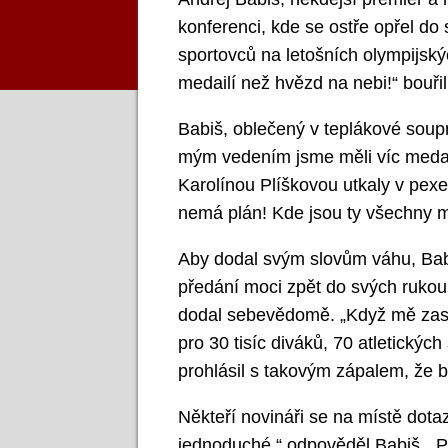
konferenci, kde se ostře opřel d
sportovců na letošních olympijskýc
medailí než hvězd na nebi!“ bouřil
Babiš, oblečený v teplákové soup
mým vedením jsme měli víc medailí
Karolínou Plíškovou utkaly v pexes
nemá plán! Kde jsou ty všechny m
Aby dodal svým slovům váhu, Babi
předání moci zpět do svých rukou.
dodal sebevědomě. „Když mě zase 
pro 30 tisíc diváků, 70 atletickýc
prohlásil s takovým zápalem, že b
Někteří novináři se na místě dota
jednoduché,“ odpověděl Babiš. „P