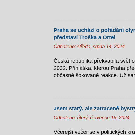
Záškodníkem s kravatou Fiala v te
dlouho slibovanému finančnímu ráj
ty naše. Stačí snížit ty německé,
šiky české záškodnické elity“. Je
Praha se uchází o pořádání oly
levnou pracovní silou. „Chceme vyu
představí Troška a Ortel
zaměstnání najednou – teď to př
Odhaleno:
středa, srpna 14, 2024
sabotážechtivý Superman Premiér 
továrnác...
Česká republika překvapila svět 
2032. Přihláška, kterou Praha pře
občasné šokované reakce. Už sam
otevřenými ústy. Slavnostní zaháj
informací bude slavnostní zahájen
projíždět po Seině na lodích, se 
háček je ovšem v tom, že Praha n
Jsem starý, ale zatraceně byst
zatímco větší výpravy budou plout
Odhaleno:
úterý, července 16, 2024
dispozici šlapadla. A co s těmi ú
způsob, jak demonstrovat, že spor
Včerejší večer se v politických k