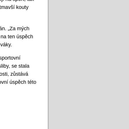
jtmavší kouty
ván. „Za mých
i na ten úspěch
iváky.
 sportovní
iby, se stala
osti, zůstává
tovní úspěch této