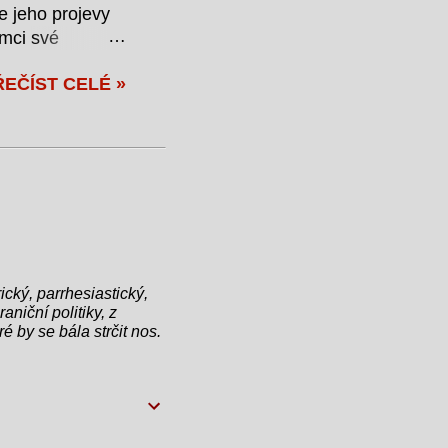
e jeho projevy
ámci své
to poznámku
ŘEČÍST CELÉ »
átor se rozhodl
měvem prohlásil:
brým přítelem,
publikum i
en z oponentů.
ický, parrhesiastický,
aniční politiky, z
é by se bála strčit nos.