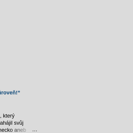
 úroveň!”
, který
hájil svůj
ěmecko aneb