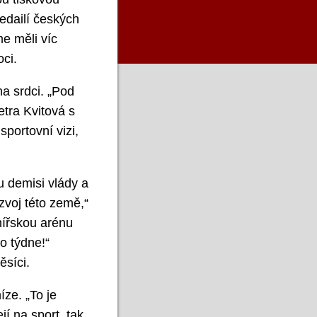
edailí českých
me měli víc
oci.
a srdci. „Pod
etra Kvitová s
sportovní vizi,
u demisi vlády a
zvoj této země,“
mířskou arénu
ho týdne!“
ěsíci.
íze. „To je
í na sport, tak