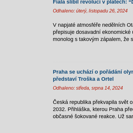
Fiala slíbil revoluci v platech
Odhaleno:
úterý, listopadu 26, 2024
V napjaté atmosféře nedělních Otá
přepisuje dosavadní ekonomické uč
monolog s takovým zápalem, že s
Záškodníkem s kravatou Fiala v te
dlouho slibovanému finančnímu ráj
ty naše. Stačí snížit ty německé,
šiky české záškodnické elity“. Je
Praha se uchází o pořádání oly
levnou pracovní silou. „Chceme vyu
představí Troška a Ortel
zaměstnání najednou – teď to př
Odhaleno:
středa, srpna 14, 2024
sabotážechtivý Superman Premiér 
továrnác...
Česká republika překvapila svět 
2032. Přihláška, kterou Praha pře
občasné šokované reakce. Už sam
otevřenými ústy. Slavnostní zaháj
informací bude slavnostní zahájen