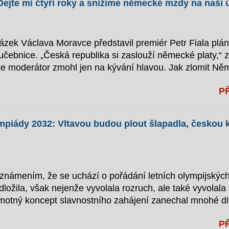
: “Dejte mi čtyři roky a snížíme německé mzdy na naší
zek Václava Moravce představil premiér Petr Fiala plán
ebnice. „Česká republika si zaslouží německé platy,“ za
e moderátor zmohl jen na kývání hlavou. Jak zlomit N
levizním studiu podrobně vysvětlil, jak hodlá přivést če
P
i. „Je to vlastně jednoduché: abychom jich dosáhli, nen
“ vysvětloval. Podle jeho plánu by měly do Německa zamíř
dním z klíčových bodů strategie je údajně infiltrace něm
mpiády 2032: Vltavou budou plout šlapadla, českou 
žít náš historický dar improvizace. Naši lidé už dnes zvl
eneseme i do Německa,“ dodal. Osobní nasazení: premié
navíc plánuje jít příkladem. „Budu osobně vypínat elekt
oznámením, že se uchází o pořádání letních olympijských
dložila, však nejenže vyvolala rozruch, ale také vyvolala
otný koncept slavnostního zahájení zanechal mnohé di
ení: Šlapadla místo lodí, plavci místo sportovců Podle 
P
í vrcholem originality. Po vzoru Paříže, kde sportovci v