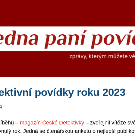
Přeskočit na hlavní obsah
ektivní povídky roku 2023
4
říběhů –
magazín České Detektivky
– zveřejnil vítěze sv
lynulý rok. Jedná se čtenářskou anketu o nejlepší publi