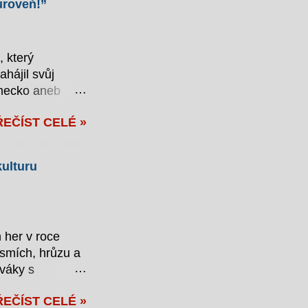
 úroveň!”
, který
hájil svůj
ěmecko aneb
ské občany k
ŘEČÍST CELÉ »
í třeba zvyšovat
it „strategické
eckého průmyslu
kulturu
ádají tři
r jako
řinu v
 her v roce
 smích, hrůzu a
váky s
předběžných
ŘEČÍST CELÉ »
 roce 2024 budou