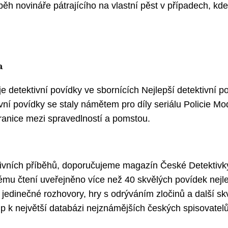
běh novináře pátrajícího na vlastní pěst v případech, kde
a
e detektivní povídky ve sbornících Nejlepší detektivní p
ní povídky se staly námětem pro díly seriálu Policie M
hranice mezi spravedlností a pomstou.
tivních příběhů, doporučujeme magazín České Detektivk
tému čtení uveřejněno více než 40 skvělých povídek nejl
 jedinečné rozhovory, hry s odrýváním zločinů a další s
up k největší databázi nejznámějších českých spisovatelů