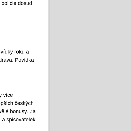
 policie dosud
ovídky roku a
odrava. Povídka
y více
epších českých
kvělé bonusy. Za
 a spisovatelek.