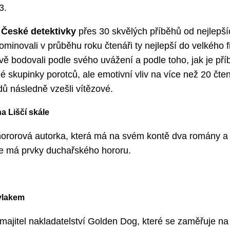
3.
u
České detektivky
přes 30 skvělých příběhů od nejlepš
minovali v průběhu roku čtenáři ty nejlepší do velkého f
ivě bodovali podle svého uvážení a podle toho, jak je příb
é skupinky porotců, ale emotivní vliv na více než 20 čte
ů následně vzešli vítězové.
a Liščí skále
hororová autorka, která má na svém kontě dva romány a 
le má prvky duchařského hororu.
 vlakem
é majitel nakladatelství Golden Dog, které se zaměřuje na