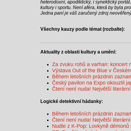
heterodoxní, apodiktický, i synektický portál,
kultury i sportu. Není aféra, která by byla p
Jedna paní je váš zaručený zdroj neověřený
Všechny kauzy podle témat (rozbalte):
Aktuality z oblasti kultury a umění:
Za zvuku rohů a varhan: koncert 
Výstava Out of the Blue v Českém
Během letošních prázdnin zaznam
Český pavilon na Expo okouzlil j
Čtení není nuda! Největší literární
Logické detektivní hádanky:
Během letošních prázdnin zaznam
Čtení není nuda! Největší literární
Nudle z K-Pop: Lovkyně démonů s