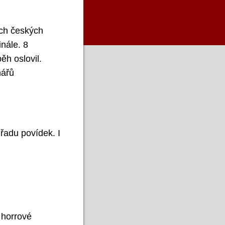
ích českých
inále. 8
ěh oslovil.
nářů
řadu povídek. I
 horrové