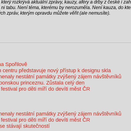
 který rozkrývá aktuální zprávy, kauzy, aféry a drby z české i zahr
ro ni tabu. Není téma, kterému by nerozuměla. Není kauza, do kter
ch zpráv, kterým opravdu můžete věřit (ale nemusíte).
na Spořilově
 centru představuje nový přístup k designu skla
enaly nestátní památky zvýšený zájem návštěvníků
aponskou princeznu. Zůstala celý den
 festival pro děti míří do devíti měst ČR
enaly nestátní památky zvýšený zájem návštěvníků
 festival pro děti míří do devíti měst ČR
e stávají skutečností