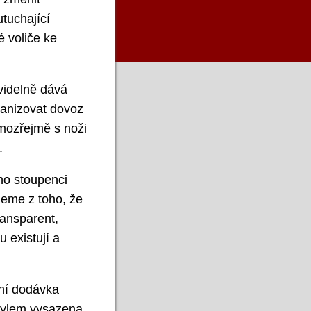
tuchající
é voliče ke
videlně dává
ganizovat dovoz
amozřejmě s noži
.
ho stoupenci
ijeme z toho, že
ransparent,
 existují a
vní dodávka
omylem vysazena