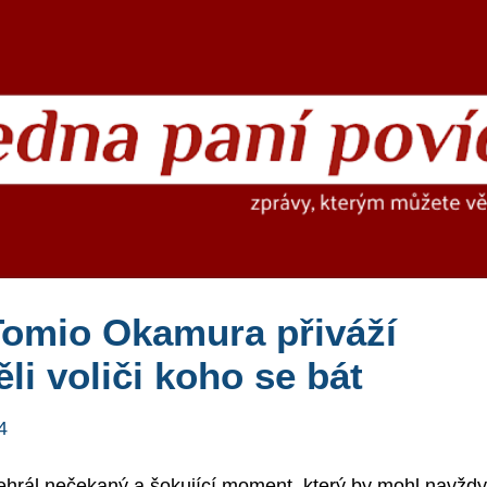
Přeskočit na hlavní obsah
 Tomio Okamura přiváží
li voliči koho se bát
4
ehrál nečekaný a šokující moment, který by mohl navždy