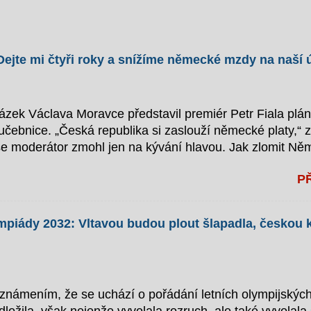
: “Dejte mi čtyři roky a snížíme německé mzdy na naší
zek Václava Moravce představil premiér Petr Fiala plán
ebnice. „Česká republika si zaslouží německé platy,“ za
e moderátor zmohl jen na kývání hlavou. Jak zlomit N
levizním studiu podrobně vysvětlil, jak hodlá přivést če
P
i. „Je to vlastně jednoduché: abychom jich dosáhli, nen
“ vysvětloval. Podle jeho plánu by měly do Německa zamíř
dním z klíčových bodů strategie je údajně infiltrace něm
mpiády 2032: Vltavou budou plout šlapadla, českou 
žít náš historický dar improvizace. Naši lidé už dnes zvl
eneseme i do Německa,“ dodal. Osobní nasazení: premié
navíc plánuje jít příkladem. „Budu osobně vypínat elekt
oznámením, že se uchází o pořádání letních olympijských