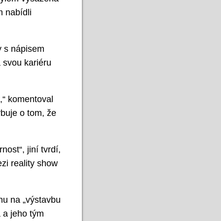
m nabídli
y s nápisem
a svou kariéru
e,“ komentoval
ybuje o tom, že
ost“, jiní tvrdí,
zi reality show
ánu na „výstavbu
 a jeho tým