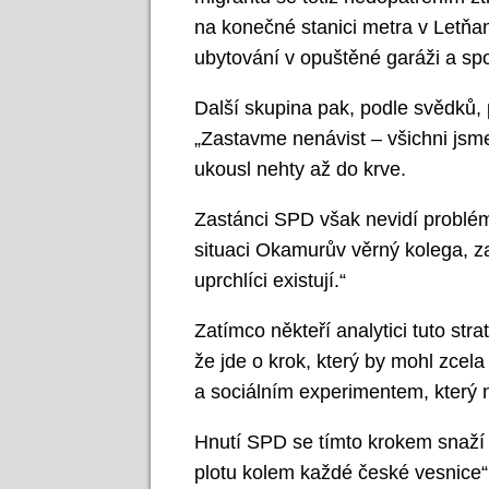
na konečné stanici metra v Letňane
ubytování v opuštěné garáži a sp
Další skupina pak, podle svědků,
„Zastavme nenávist – všichni jsme
ukousl nehty až do krve.
Zastánci SPD však nevidí problém
situaci Okamurův věrný kolega, za
uprchlíci existují.“
Zatímco někteří analytici tuto stra
že jde o krok, který by mohl zcela
a sociálním experimentem, který 
Hnutí SPD se tímto krokem snaží v
plotu kolem každé české vesnice“