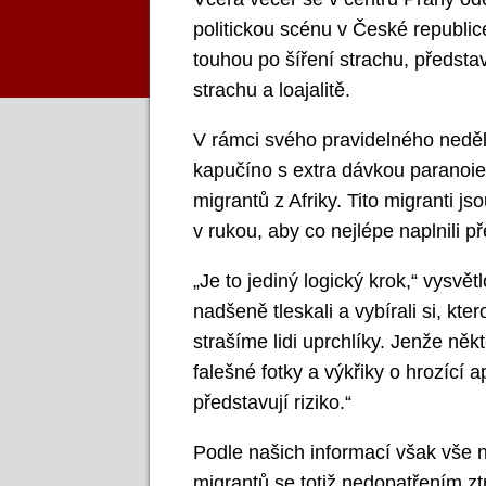
politickou scénu v České republ
touhou po šíření strachu, představi
strachu a loajalitě.
V rámci svého pravidelného neděl
kapučíno s extra dávkou paranoie
migrantů z Afriky. Tito migranti j
v rukou, aby co nejlépe naplnili p
„Je to jediný logický krok,“ vysv
nadšeně tleskali a vybírali si, kte
strašíme lidi uprchlíky. Jenže někt
falešné fotky a výkřiky o hrozící 
představují riziko.“
Podle našich informací však vše 
migrantů se totiž nedopatřením z