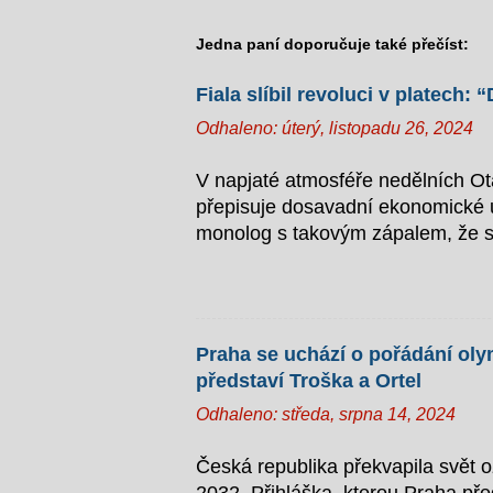
Jedna paní doporučuje také přečíst:
Fiala slíbil revoluci v platech
Odhaleno:
úterý, listopadu 26, 2024
V napjaté atmosféře nedělních Otá
přepisuje dosavadní ekonomické uč
monolog s takovým zápalem, že s
Záškodníkem s kravatou Fiala v te
dlouho slibovanému finančnímu ráj
ty naše. Stačí snížit ty německé,
šiky české záškodnické elity“. Je
Praha se uchází o pořádání oly
levnou pracovní silou. „Chceme vyu
představí Troška a Ortel
zaměstnání najednou – teď to př
Odhaleno:
středa, srpna 14, 2024
sabotážechtivý Superman Premiér 
továrnác...
Česká republika překvapila svět 