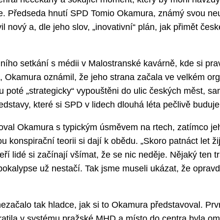
ice. Předseda hnutí SPD Tomio Okamura, známý svou neu
l nový a, dle jeho slov, „inovativní“ plán, jak přimět česk
ního setkání s médii v Malostranské kavárně, kde si pra
, Okamura oznámil, že jeho strana začala ve velkém or
sou poté „strategicky“ vypouštěni do ulic českých měst, s
ředstavy, které si SPD v lidech dlouhá léta pečlivě buduje
ětloval Okamura s typickým úsměvem na rtech, zatímco je
rou konspirační teorii si dají k obědu. „Skoro patnáct let ž
eří lidé si začínají všímat, že se nic neděje. Nějaký ten t
apokalypse už nestačí. Tak jsme museli ukázat, že opravdu
nezačalo tak hladce, jak si to Okamura představoval. Pr
tratila v systému pražské MHD a místo do centra byla 