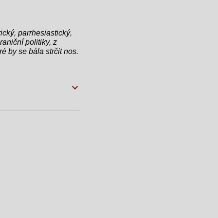
ický, parrhesiastický,
aniční politiky, z
é by se bála strčit nos.