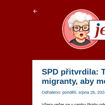
SPD přitvrdila:
migranty, aby mě
Odhaleno:
pondělí, srpna 26, 202
Včera večer se v centru Prahy od