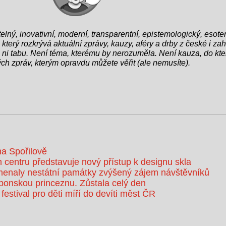
itelný, inovativní, moderní, transparentní, epistemologický, esoter
 který rozkrývá aktuální zprávy, kauzy, aféry a drby z české i zahr
ro ni tabu. Není téma, kterému by nerozuměla. Není kauza, do kter
ch zpráv, kterým opravdu můžete věřit (ale nemusíte).
na Spořilově
 centru představuje nový přístup k designu skla
enaly nestátní památky zvýšený zájem návštěvníků
aponskou princeznu. Zůstala celý den
 festival pro děti míří do devíti měst ČR