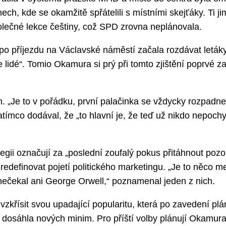
ch, kde se okamžitě spřátelili s místními skejťáky. Ti ji
olečné lekce češtiny, což SPD zrovna neplánovala.
 po příjezdu na Václavské náměstí začala rozdávat leták
 lidé“. Tomio Okamura si prý při tomto zjištění poprvé z
. „Je to v pořádku, první palačinka se vždycky rozpadn
tímco dodával, že „to hlavní je, že teď už nikdo nepoch
tegii označují za „poslední zoufalý pokus přitáhnout pozorn
 redefinovat pojetí politického marketingu. „Je to něco me
nečekal ani George Orwell,“ poznamenal jeden z nich.
zkřísit svou upadající popularitu, která po zavedení pl
 dosáhla nových minim. Pro příští volby plánují Okamura