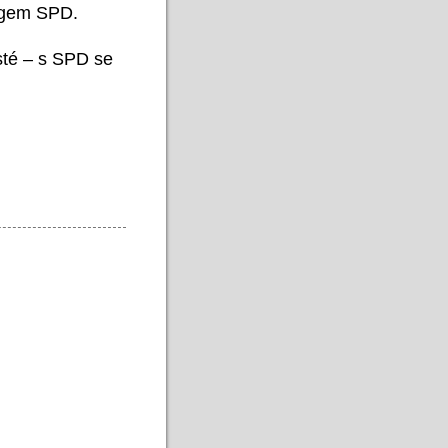
logem SPD.
isté – s SPD se