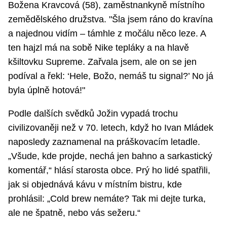
Božena Kravcová (58), zaměstnankyně místního
zemědělského družstva. "Šla jsem ráno do kravína
a najednou vidím – támhle z močálu něco leze. A
ten hajzl má na sobě Nike tepláky a na hlavě
kšiltovku Supreme. Zařvala jsem, ale on se jen
podíval a řekl: ‘Hele, Božo, nemáš tu signal?’ No já
byla úplně hotová!"
Podle dalších svědků Jožin vypadá trochu
civilizovaněji než v 70. letech, když ho Ivan Mládek
naposledy zaznamenal na práškovacím letadle.
„Všude, kde projde, nechá jen bahno a sarkastický
komentář,“ hlásí starosta obce. Prý ho lidé spatřili,
jak si objednává kávu v místním bistru, kde
prohlásil: „Cold brew nemáte? Tak mi dejte turka,
ale ne špatně, nebo vás sežeru.“