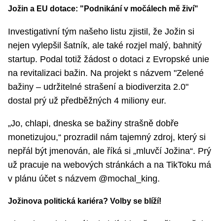
Jožin a EU dotace: "Podnikání v močálech mě živí"
Investigativní tým našeho listu zjistil, že Jožin si
nejen vylepšil šatník, ale také rozjel malý, bahnitý
startup. Podal totiž žádost o dotaci z Evropské unie
na revitalizaci bažin. Na projekt s názvem "Zelené
bažiny – udržitelné strašení a biodiverzita 2.0"
dostal prý už předběžných 4 miliony eur.
„Jo, chlapi, dneska se bažiny strašně dobře
monetizujou,“ prozradil nám tajemný zdroj, který si
nepřál být jmenován, ale říká si „mluvčí Jožina“. Prý
už pracuje na webových stránkách a na TikToku má
v plánu účet s názvem @mochal_king.
Jožinova politická kariéra? Volby se blíží!