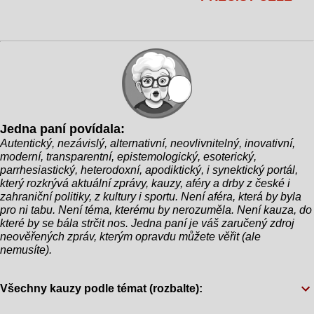
budou plout na lodích, menší státy, které mají méně
– doslova. Během horké politické debaty v rámci
než tři účastníky, dostanou k dispozici šlapadla. A
své kampaně Biden nečekaně vyhrkl: "Jsem starý,
co s těmi úplně nejmenšími výpravami? No, ti
ale zatraceně bystrý!" Publikum ocenilo tuto
budou muset přeplavat. „Je to skvělý způsob, jak
poznámku bouřlivým potleskem a smíchem, což
demonstrovat, že sport není jen o soutěžení, ale
však bylo jen začátkem celé komické situace.
také o překonávání překážek,“ p...
Moderátor se rozhodl pokračovat v rozhovoru a
položil prezidentovi otázku o jeho věku. Biden se
Jedna paní povídala:
zarazil a s úsměvem prohlásil: "Na svůj věk si
Autentický, nezávislý, alternativní, neovlivnitelný, inovativní,
nepamatuji. Ale vím, že jsem byl ještě mlád, když
moderní, transparentní, epistemologický, esoterický,
jsem se setkal s mým dobrým přítelem,
parrhesiastický, heterodoxní, apodiktický, i synektický portál,
Napoleonem z Francie. Skvělý chlapík, měli jsme
který rozkrývá aktuální zprávy, kauzy, aféry a drby z české i
zahraniční politiky, z kultury i sportu. Není aféra, která by byla
spoustu dobrodružství!" Při této zmínce publikum i
pro ni tabu. Není téma, kterému by nerozuměla. Není kauza, do
ostatní kandidáti zůstali v šoku. "Myslíte Napoleona
které by se bála strčit nos. Jedna paní je váš zaručený zdroj
Bonaparteho?" zeptal se zmateně jeden z
neověřených zpráv, kterým opravdu můžete věřit (ale
nemusíte).
oponentů. Biden sebejistě přikývl: "Ano, přesně tak.
Napoleon! Můj...
Všechny kauzy podle témat (rozbalte):