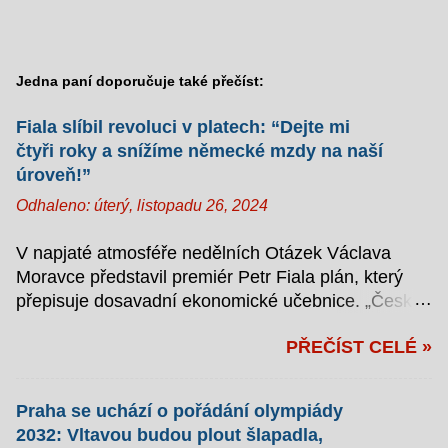
Jedna paní doporučuje také přečíst:
Fiala slíbil revoluci v platech: “Dejte mi
čtyři roky a snížíme německé mzdy na naší
úroveň!”
Odhaleno:
úterý, listopadu 26, 2024
V napjaté atmosféře nedělních Otázek Václava
Moravce představil premiér Petr Fiala plán, který
přepisuje dosavadní ekonomické učebnice. „Česká
republika si zaslouží německé platy,“ zahájil svůj
PŘEČÍST CELÉ »
monolog s takovým zápalem, že se moderátor
zmohl jen na kývání hlavou. Jak zlomit Německo
aneb Záškodníkem s kravatou Fiala v televizním
Praha se uchází o pořádání olympiády
studiu podrobně vysvětlil, jak hodlá přivést české
2032: Vltavou budou plout šlapadla,
občany k dlouho slibovanému finančnímu ráji. „Je to