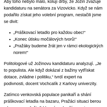
Aby toho nebylo málo, kolují drby, že Jožin zvažuje
kandidaturu na senátora za Vizovicko. Když se nám
podařilo získat jeho volební program, nestačili jsme
se divit:
„Práškovací letadlo pro každou obec!“
„Konec útisku močálových tvorů!“
„Pražáky budeme žrát jen v rámci ekologických
norem!“
Politologové už Jožinovu kandidaturu analyzují. „Je
to populista. Ale když dokázal z bažiny vytřískat
dotace, zvládne i politiku,“ tvrdí expert na
podivnosti, docent Vochcalík z Karlovy univerzity.
Zatímco venkovská populace panikaří a shání
práškovací letadla na bazaru, Pražáci situaci berou