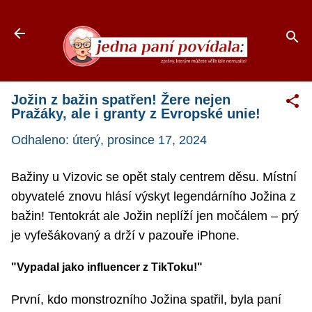
Přeskočit na hlavní obsah
Jožin z bažin spatřen! Žere nejen
Pražáky, ale i granty z Evropské unie!
Odhaleno:
úterý, prosince 17, 2024
Bažiny u Vizovic se opět staly centrem děsu. Místní
obyvatelé znovu hlásí výskyt legendárního Jožina z
bažin! Tentokrát ale Jožin neplíží jen močálem – prý
je vyfešákovaný a drží v pazouře iPhone.
"Vypadal jako influencer z TikToku!"
První, kdo monstrozního Jožina spatřil, byla paní