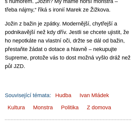
s humorem. „Jožin? My máme horší monstra –
třeba nájmy,“ říká s ironií Marek ze Žižkova.
Jožin z bažin je zpátky. Modernější, chytřejší a
podnikavější než kdy dřív. Jestli se chcete ujistit, že
ho nepotkáte na vlastní oči, držte se dál od bažin,
přestaňte žádat o dotace a hlavně – nekupujte
Supreme, protože vás to dost možná vyšlo dráž než
půl JZD.
Související témata:
Hudba
Ivan Mládek
Kultura
Monstra
Politika
Z domova