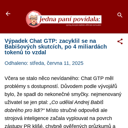
Přeskočit na hlavní obsah
Výpadek Chat GTP: zacyklil se na
Babišových skutcích, po 4 miliardách
tokenů to vzdal
Odhaleno:
středa, června 11, 2025
Včera se stalo něco nevídaného: Chat GTP měl
problémy s dostupností. Důvodem podle vývojářů
bylo, že spadl do nekonečné smyčky. nejmenovaný
uživatel se jen ptal:
„Co udělal Andrej Babiš
dobrého pro lidi?“
Místo stručné odpovědi ale
strojová inteligence začala vyplouvat na povrch
zástupy PR klišé, chybně ověřených průzkumů a