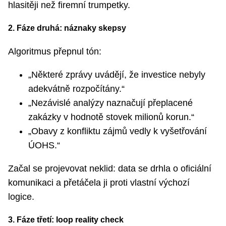
hlasitěji než firemní trumpetky.
2. Fáze druhá: náznaky skepsy
Algoritmus přepnul tón:
„Některé zprávy uvádějí, že investice nebyly
adekvátně rozpočítány.“
„Nezávislé analýzy naznačují přeplacené
zakázky v hodnotě stovek milionů korun.“
„Obavy z konfliktu zájmů vedly k vyšetřování
ÚOHS.“
Začal se projevovat neklid: data se drhla o oficiální
komunikaci a přetáčela ji proti vlastní výchozí
logice.
3. Fáze třetí: loop reality check