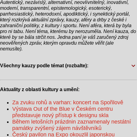
Autentický, nezávislý, alternativní, neovlivnitelný, inovativní,
nepamatuji. Ale vím, že jsem byl ještě mlád, když
moderní, transparentní, epistemologický, esoterický,
jsem se setkal s mým dobrým přítelem,
parrhesiastický, heterodoxní, apodiktický, i synektický portál,
Napoleonem z Francie. Skvělý chlapík, měli jsme
který rozkrývá aktuální zprávy, kauzy, aféry a drby z české i
zahraniční politiky, z kultury i sportu. Není aféra, která by byla
spoustu dobrodružství!" Při této zmínce publikum i
pro ni tabu. Není téma, kterému by nerozuměla. Není kauza, do
ostatní kandidáti zůstali v šoku. "Myslíte Napoleona
které by se bála strčit nos. Jedna paní je váš zaručený zdroj
Bonaparteho?" zeptal se zmateně jeden z
neověřených zpráv, kterým opravdu můžete věřit (ale
nemusíte).
oponentů. Biden sebejistě přikývl: "Ano, přesně tak.
Napoleon! Můj...
Všechny kauzy podle témat (rozbalte):
Aktuality z oblasti kultury a umění:
Za zvuku rohů a varhan: koncert na Spořilově
Výstava Out of the Blue v Českém centru
představuje nový přístup k designu skla
Během letošních prázdnin zaznamenaly nestátní
památky zvýšený zájem návštěvníků
Český pavilon na Expo okouzlil japonskou