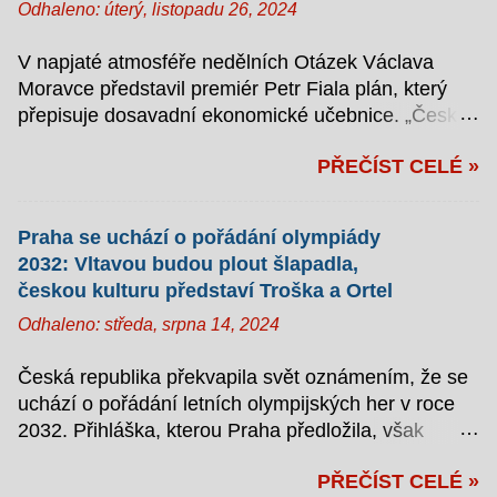
Odhaleno:
úterý, listopadu 26, 2024
V napjaté atmosféře nedělních Otázek Václava
Moravce představil premiér Petr Fiala plán, který
přepisuje dosavadní ekonomické učebnice. „Česká
republika si zaslouží německé platy,“ zahájil svůj
PŘEČÍST CELÉ »
monolog s takovým zápalem, že se moderátor
zmohl jen na kývání hlavou. Jak zlomit Německo
aneb Záškodníkem s kravatou Fiala v televizním
Praha se uchází o pořádání olympiády
studiu podrobně vysvětlil, jak hodlá přivést české
2032: Vltavou budou plout šlapadla,
občany k dlouho slibovanému finančnímu ráji. „Je to
českou kulturu představí Troška a Ortel
vlastně jednoduché: abychom jich dosáhli, není
Odhaleno:
středa, srpna 14, 2024
třeba zvyšovat ty naše. Stačí snížit ty německé,“
vysvětloval. Podle jeho plánu by měly do Německa
Česká republika překvapila svět oznámením, že se
zamířit „strategické šiky české záškodnické elity“.
uchází o pořádání letních olympijských her v roce
Jedním z klíčových bodů strategie je údajně
2032. Přihláška, kterou Praha předložila, však
infiltrace německého průmyslu levnou pracovní
nejenže vyvolala rozruch, ale také vyvolala smích,
silou. „Chceme využít náš historický dar
PŘEČÍST CELÉ »
hrůzu a občasné šokované reakce. Už samotný
improvizace. Naši lidé už dnes zvládají tři