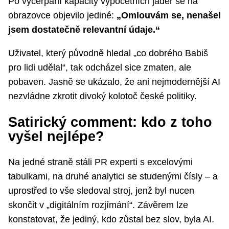
Po vyčerpání kapacity výpočetních jader se na
obrazovce objevilo jediné:
„Omlouvám se, nenašel
jsem dostatečně relevantní údaje.“
Uživatel, který původně hledal „co dobrého Babiš
pro lidi udělal“, tak odcházel sice zmaten, ale
pobaven. Jasně se ukázalo, že ani nejmodernější AI
nezvládne zkrotit divoký kolotoč české politiky.
Satirický comment: kdo z toho
vyšel nejlépe?
Na jedné straně stáli PR experti s excelovými
tabulkami, na druhé analytici se studenými čísly – a
uprostřed to vše sledoval stroj, jenž byl nucen
skončit v „digitálním rozjímání“. Závěrem lze
konstatovat, že jediný, kdo zůstal bez slov, byla AI.